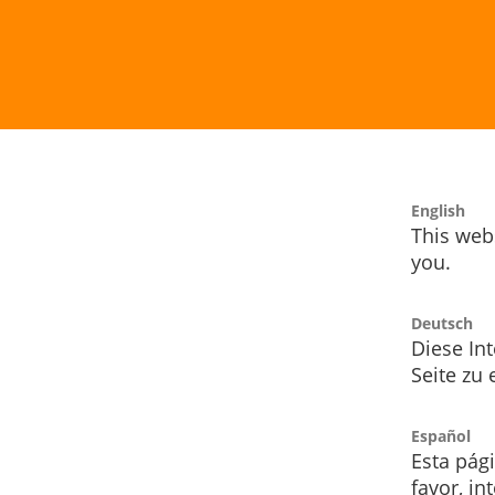
English
This webs
you.
Deutsch
Diese Int
Seite zu
Español
Esta pág
favor, i