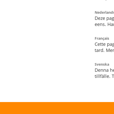
Nederland
Deze pag
eens. Har
Français
Cette pag
tard. Me
Svenska
Denna he
tillfälle