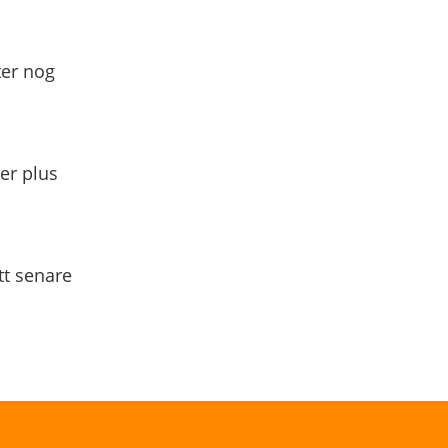
ter nog
yer plus
tt senare