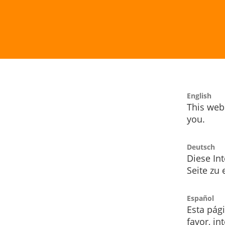
English
This webs
you.
Deutsch
Diese Int
Seite zu
Español
Esta pág
favor, i