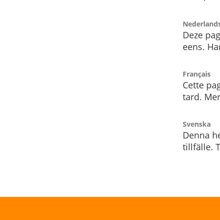
Nederland
Deze pag
eens. Har
Français
Cette pag
tard. Me
Svenska
Denna he
tillfälle