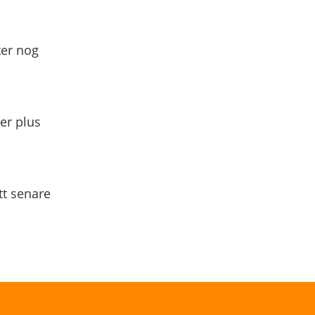
ter nog
yer plus
tt senare