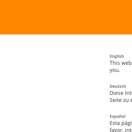
English
This webs
you.
Deutsch
Diese Int
Seite zu
Español
Esta pág
favor, i