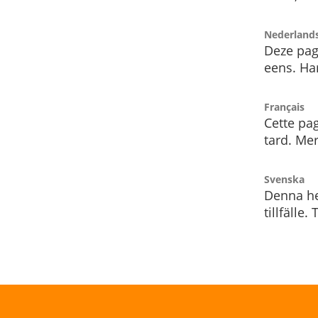
Nederland
Deze pag
eens. Har
Français
Cette pag
tard. Me
Svenska
Denna he
tillfälle