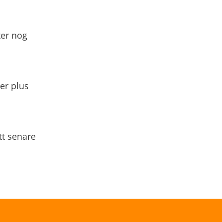
ter nog
yer plus
tt senare