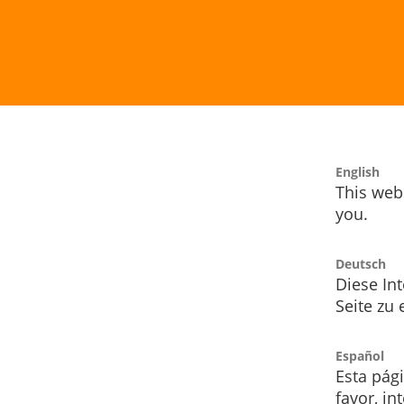
English
This webs
you.
Deutsch
Diese Int
Seite zu
Español
Esta pág
favor, i