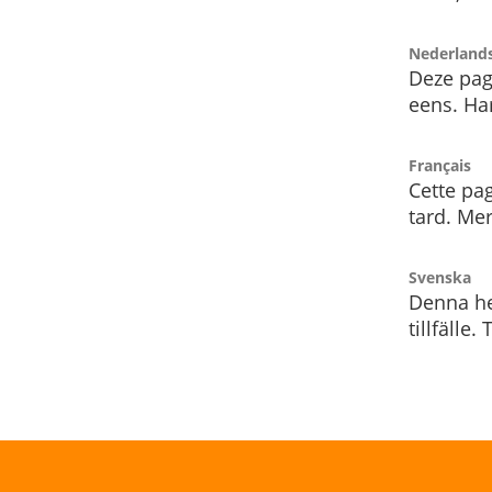
Nederland
Deze pag
eens. Har
Français
Cette pag
tard. Me
Svenska
Denna he
tillfälle