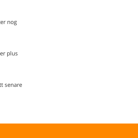
ter nog
yer plus
tt senare