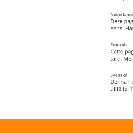
Nederland
Deze pag
eens. Har
Français
Cette pag
tard. Me
Svenska
Denna he
tillfälle