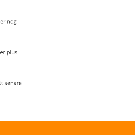
ter nog
yer plus
tt senare