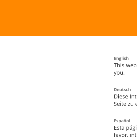
English
This webs
you.
Deutsch
Diese Int
Seite zu
Español
Esta pág
favor, i