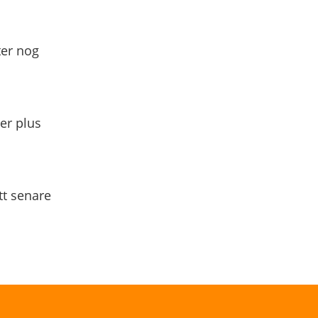
ter nog
yer plus
tt senare