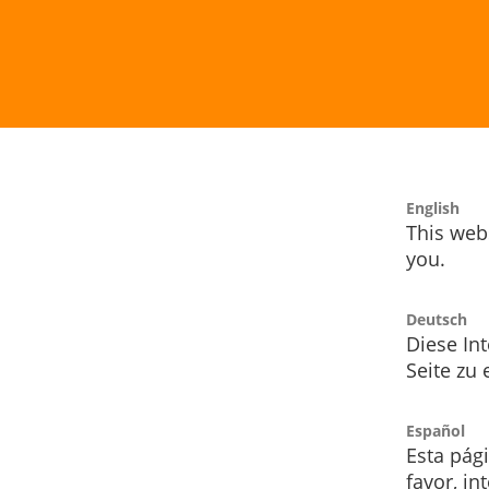
English
This webs
you.
Deutsch
Diese Int
Seite zu
Español
Esta pág
favor, i