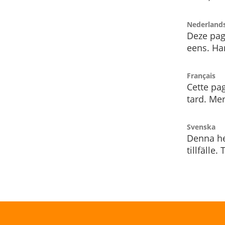
Nederland
Deze pag
eens. Har
Français
Cette pag
tard. Me
Svenska
Denna he
tillfälle