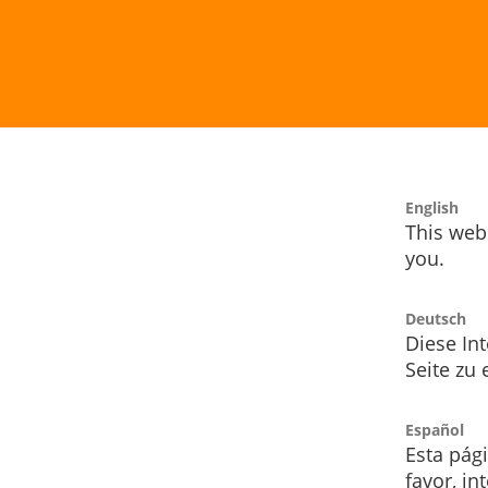
English
This webs
you.
Deutsch
Diese Int
Seite zu
Español
Esta pág
favor, i