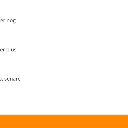
ter nog
yer plus
tt senare