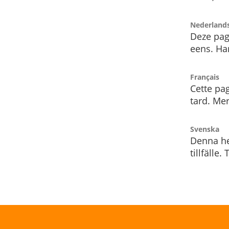
Nederland
Deze pag
eens. Har
Français
Cette pag
tard. Me
Svenska
Denna he
tillfälle