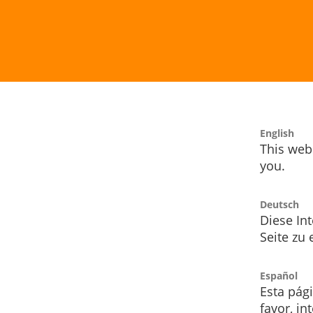
English
This webs
you.
Deutsch
Diese Int
Seite zu
Español
Esta pág
favor, i