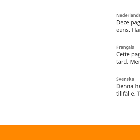
Nederland
Deze pag
eens. Har
Français
Cette pag
tard. Me
Svenska
Denna he
tillfälle