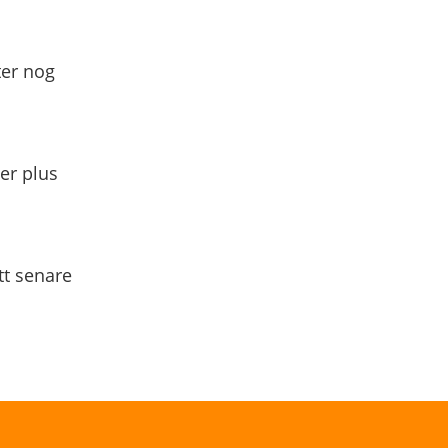
ter nog
yer plus
tt senare