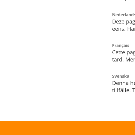
Nederland
Deze pag
eens. Har
Français
Cette pag
tard. Me
Svenska
Denna he
tillfälle