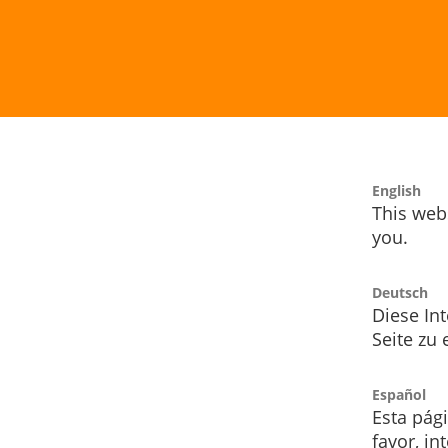
English
This webs
you.
Deutsch
Diese Int
Seite zu
Español
Esta pág
favor, i