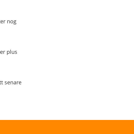
ter nog
yer plus
tt senare